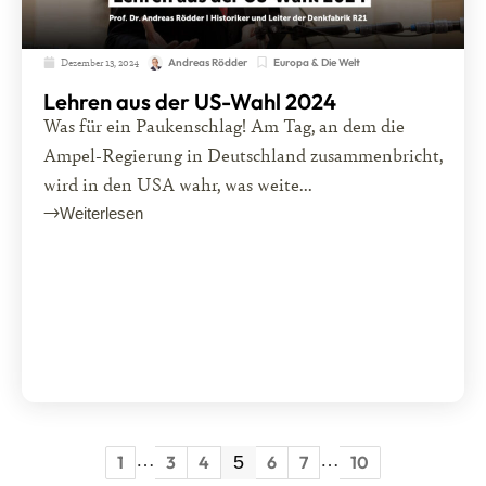
Dezember 13, 2024
Europa & Die Welt
Andreas Rödder
Lehren aus der US-Wahl 2024
Was für ein Paukenschlag! Am Tag, an dem die
Ampel-Regierung in Deutschland zusammenbricht,
wird in den USA wahr, was weite...
Weiterlesen
…
…
1
3
4
5
6
7
10