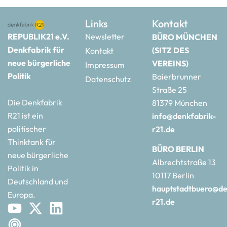
Links
Kontakt
REPUBLIK21 e.V.
Newsletter
BÜRO MÜNCHEN
Denkfabrik für
(SITZ DES
Kontakt
neue bürgerliche
VEREINS)
Impressum
Politik
Baierbrunner
Datenschutz
Straße 25
Die Denkfabrik
81379 München
R21 ist ein
info@denkfabrik-
politischer
r21.de
Thinktank für
BÜRO BERLIN
neue bürgerliche
Albrechtstraße 13
Politik in
10117 Berlin
Deutschland und
hauptstadtbuero@de
Europa.
r21.de