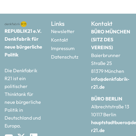
Links
Kontakt
REPUBLIK21 e.V.
Newsletter
BÜRO MÜNCHEN
Denkfabrik für
(SITZ DES
Kontakt
neue bürgerliche
VEREINS)
Impressum
Politik
Baierbrunner
Datenschutz
Straße 25
Die Denkfabrik
81379 München
R21 ist ein
info@denkfabrik-
politischer
r21.de
Thinktank für
BÜRO BERLIN
neue bürgerliche
Albrechtstraße 13
Politik in
10117 Berlin
Deutschland und
hauptstadtbuero@de
Europa.
r21.de