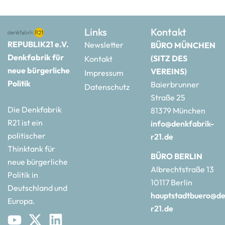
Links
Kontakt
REPUBLIK21 e.V.
Newsletter
BÜRO MÜNCHEN
Denkfabrik für
(SITZ DES
Kontakt
neue bürgerliche
VEREINS)
Impressum
Politik
Baierbrunner
Datenschutz
Straße 25
Die Denkfabrik
81379 München
R21 ist ein
info@denkfabrik-
politischer
r21.de
Thinktank für
BÜRO BERLIN
neue bürgerliche
Albrechtstraße 13
Politik in
10117 Berlin
Deutschland und
hauptstadtbuero@de
Europa.
r21.de