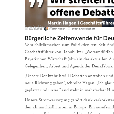
Foto: Denkfabrik R21
Juni 14, 2024
Martin Hagen
Staat & Gesellschaft
Bürgerliche Zeitenwende für De
Vom Politikmachen zum Politikdenken: Seit Apr
Geschäftsführer von Republik21. „Worauf dürfen w
Bayerischen Wirtschaft (vbw) in der aktuellen 
Gelegenheit, Arbeit und Agenda der Denkfabrik 
„Unsere Denkfabrik will Debatten anstoßen und I
neue Richtung geben“, schreibt Hagen. „Ich glaube
geplatzt und unser Land steht in mehrfacher Hin
Unsere Stromversorgung gehört dank verkorkster
den klimaschädlichsten in Europa. Ein ausufernd
negativen Folgen einer verfehlten Migrationspol