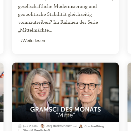
gesellschaftliche Modernisierung und
geopolitische Stabilität gleichzeitig
voranzutreiben? Im Rahmen der Serie
„Mittelmächte...
Weiterlesen
Juni 15, 2026
Jörg Hackeschmidt
und
Caroline König
Staat & Gesellschaft