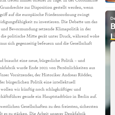
g Grundrechte zur Disposition gestellt werden, wenn
griff auf die europäische Friedensordnung zwingt
De
idigungsfähigkeit zu investieren. Die Debatte um das
B
te und Bevormundung setzende Klimapolitik in der
L
die politische Mitte gerät unter Druck, während woke
mus sich gegenseitig befeuern und die Gesellschaft
d braucht eine neue, bürgerliche Politik – und
nkfabrik wurde Ende 2021 von Persönlichkeiten aus
Unser Vorsitzender, der Historiker Andreas Rödder,
der bürgerlichen Politik eine intellektuell
 wollen wir künftig noch schlagkräftiger und
chäftsführer gerade ein Hauptstadtbüro in Berlin auf.
estlichen Gesellschaften zu den freiesten, sichersten
t es zu stärken. Die Arbeit unserer Denkfabrik