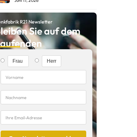
Juni 17, 2026
nkfabrik R21 Newsletter
leiben Sie auf dem
aufenden
Frau
Herr