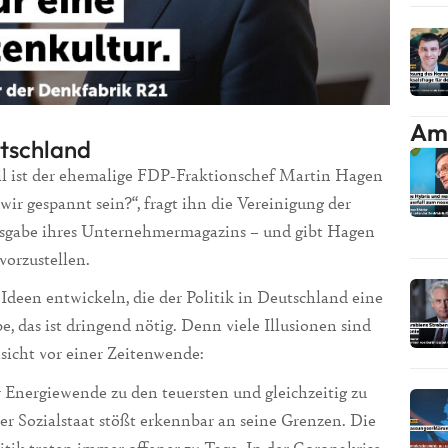
Am 
utschland
il ist der ehemalige FDP-Fraktionschef Martin Hagen
ir gespannt sein?“, fragt ihn die Vereinigung der
Ausgabe ihres Unternehmermagazins – und gibt Hagen
vorzustellen.
deen entwickeln, die der Politik in Deutschland eine
, das ist dringend nötig. Denn viele Illusionen sind
sicht vor einer Zeitenwende:
 Energiewende zu den teuersten und gleichzeitig zu
er Sozialstaat stößt erkennbar an seine Grenzen. Die
itik treten immer offener zu Tage. In der Coronakrise