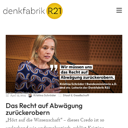
Foto: Denkfabrik R21
April 23, 2024
Staat & Gesellschaft
Kristina Schröder
Das Recht auf Abwägung
zurückerobern
„Hört auf die Wissenschaft“ – dieses Credo ist so
verlockend wie undemokratisch, erklärt Kristina