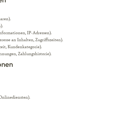
aren).
).
formationen, IP-Adressen).
resse an Inhalten, Zugriffszeiten).
zeit, Kundenkategorie).
hnungen, Zahlungshistorie).
onen
Onlinediensten).