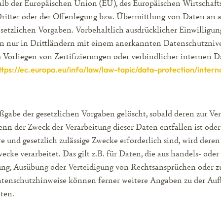
halb der Europäischen Union (EU), des Europäischen Wirtschaf
tter oder der Offenlegung bzw. Übermittlung von Daten an 
esetzlichen Vorgaben. Vorbehaltlich ausdrücklicher Einwilligung
en nur in Drittländern mit einem anerkannten Datenschutznive
orliegen von Zertifizierungen oder verbindlicher internen Dat
ttps://ec.europa.eu/info/law/law-topic/data-protection/inter
abe der gesetzlichen Vorgaben gelöscht, sobald deren zur Ve
enn der Zweck der Verarbeitung dieser Daten entfallen ist oder 
re und gesetzlich zulässige Zwecke erforderlich sind, wird dere
ecke verarbeitet. Das gilt z.B. für Daten, die aus handels- od
ng, Ausübung oder Verteidigung von Rechtsansprüchen oder zu
e Datenschutzhinweise können ferner weitere Angaben zu der 
lten.