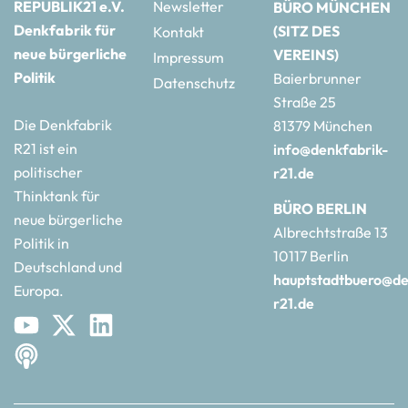
REPUBLIK21 e.V.
Newsletter
BÜRO MÜNCHEN
Denkfabrik für
(SITZ DES
Kontakt
neue bürgerliche
VEREINS)
Impressum
Politik
Baierbrunner
Datenschutz
Straße 25
Die Denkfabrik
81379 München
R21 ist ein
info@denkfabrik-
politischer
r21.de
Thinktank für
BÜRO BERLIN
neue bürgerliche
Albrechtstraße 13
Politik in
10117 Berlin
Deutschland und
hauptstadtbuero@de
Europa.
r21.de