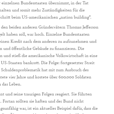
r einzelnen Bundesstaaten übernimmt, in der Tat
alten und somit mehr Zuständigkeiten für die
Schritt beim US-amerikanischen „nation building“.
it den beiden anderen Gründervätern Thomas Jefferson
lt haben soll, war hoch. Einzelne Bundesstaaten
t, einen Kredit nach dem anderen zu aufzunehmen und
n und öffentliche Gebäude zu finanzieren. Die
en und stieß die amerikanische Volkswirtschaft in eine
US-Staaten bankrott. Die Folge: fortgesetzter Streit
e Schuldenproblematik hat mit zum Ausbruch des
tete vier Jahre und kostete über 600.000 Soldaten
n das Leben.
und seine traurigen Folgen reagiert. Sie führten
. Fortan sollten sie haften und der Bund nicht
sunfähig war, ist ein aktuelles Beispiel dafür, dass die