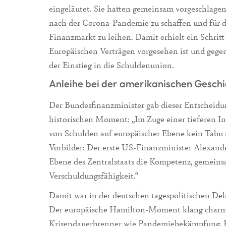
eingeläutet. Sie hatten gemeinsam vorgeschlage
nach der Corona-Pandemie zu schaffen und für d
Finanzmarkt zu leihen. Damit erhielt ein Schritt
Europäischen Verträgen vorgesehen ist und gegen
der Einstieg in die Schuldenunion.
Anleihe bei der amerikanischen Gesch
Der Bundesfinanzminister gab dieser Entscheidu
historischen Moment: „Im Zuge einer tieferen In
von Schulden auf europäischer Ebene kein Tabu se
Vorbilder: Der erste US-Finanzminister Alexand
Ebene des Zentralstaats die Kompetenz, gemeins
Verschuldungsfähigkeit.“
Damit war in der deutschen tagespolitischen D
Der europäische Hamilton-Moment klang charman
Krisendauerbrenner wie Pandemiebekämpfung, P