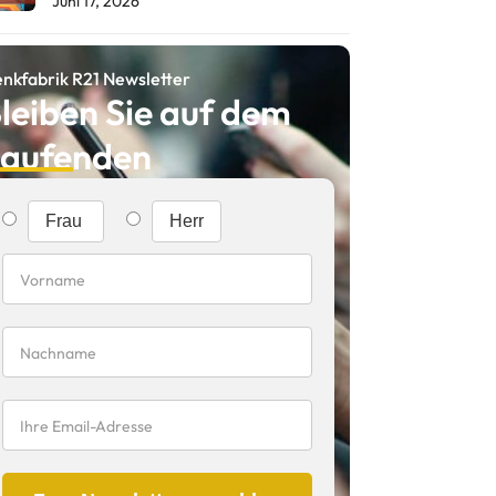
Juni 17, 2026
nkfabrik R21 Newsletter
leiben Sie auf dem
aufenden
Frau
Herr