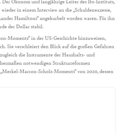
. Der Ökonom und langjährige Leiter des Ifo-Instituts,
h wieder in einem Interview an die „Schuldenexzesse,
xander Hamiltons“ angekurbelt worden waren. Für ihn
de der Dollar stabil.
lton-Moments“ in der US-Geschichte hinzuweisen,
 Sie verschleiert den Blick auf die großen Gefahren
e zugleich die Instrumente der Haushalts- und
ichermaßen notwendigen Strukturreformen
des „Merkel-Macron-Scholz-Moments“ von 2020, dessen