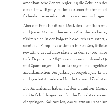
amerikanische Zentralregierung die Schulden de
deren Einwilligung zu Bundessteuereinahmen erh
föderale Ebene erkämpft. Das war ein wichtiger 
Aber der Preis für diesen Deal, den Hamilton m
und James Madison bei einem Abendessen besiege
fühlten sich in der Folgezeit dadurch ermunter
somit auf Pump Investitionen in Straßen, Brücke
gewaltige Kreditblase platzte in den 1830er Jahr
tiefe Depression. 1842 waren neun der damals 29 
und Spannungen. Historiker sagen, die ungelöst
amerikanischen Bürgerkrieges beigetragen. Er wü
und geschätzt mehrere Hunderttausend Ziviliste
Die Amerikaner haben auf den Hamilton-Moment 
strikte Schuldengrenzen für die Einzelstaaten ein
einspringen. Kalifornien, das zuletzt 2009 zahlung