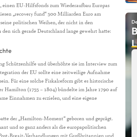
n, einen EU-Hilfsfonds zum Wiederaufbau Europas
iesen „recovery fund“ 500 Milliarden Euro am
De
 seine politischen Weihen, der nicht in den
B
 den sich gerade Deutschland lange gewehrt hatte:
L
ichte
ng Schützenhilfe und überhöhte sie im Interview zum
tegration der EU sollte eine zeitweilige Aufnahme
in. Für eine solche Fiskalreform gibt es historische
er Hamilton (1755 – 1804) bündelte im Jahre 1790 auf
ame Einnahmen zu erzielen, und eine eigene
ebatte der „Hamilton-Moment“ geboren und geprägt.
t und so ganz anders als die europapolitischen
ost-Brexit-Verhandlungen mit Großbritannien und