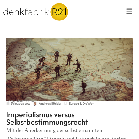
Foto: Shutterstock
Februar 23, 2022
Europa & Die Welt
Andreas Rödder
Imperialismus versus
Selbstbestimmungsrecht
Mit der Anerkennung der selbst ernannten
„Volksrepubliken“ Donezk und Luhansk in der Region