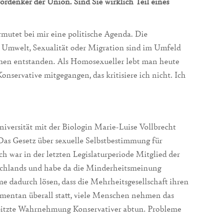
Vordenker der Union. Sind Sie wirklich Teil eines
rmutet bei mir eine politische Agenda. Die
 Umwelt, Sexualität oder Migration sind im Umfeld
men entstanden. Als Homosexueller lebt man heute
Konservative mitgegangen, das kritisiere ich nicht. Ich
iversität mit der Biologin Marie-Luise Vollbrecht
 Das Gesetz über sexuelle Selbstbestimmung für
ch war in der letzten Legislaturperiode Mitglied der
schlands und habe da die Minderheitsmeinung
eme dadurch lösen, dass die Mehrheitsgesellschaft ihren
mentan überall statt, viele Menschen nehmen das
spitzte Wahrnehmung Konservativer abtun. Probleme