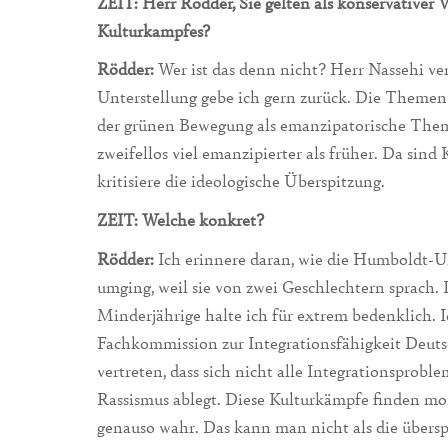
ZEIT: Herr Rödder, Sie gelten als konservativer 
Kulturkampfes?
Rödder:
Wer ist das denn nicht? Herr Nassehi ve
Unterstellung gebe ich gern zurück. Die Themen
der grünen Bewegung als emanzipatorische The
zweifellos viel emanzipierter als früher. Da sind 
kritisiere die ideologische Überspitzung.
ZEIT: Welche konkret?
Rödder:
Ich erinnere daran, wie die Humboldt-Un
umging, weil sie von zwei Geschlechtern sprach.
Minderjährige halte ich für extrem bedenklich. I
Fachkommission zur Integrationsfähigkeit Deut
vertreten, dass sich nicht alle Integrationsprobl
Rassismus ablegt. Diese Kulturkämpfe finden mo
genauso wahr. Das kann man nicht als die über