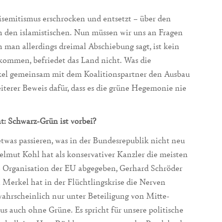
semitismus erschrocken und entsetzt – über den
ch den islamistischen. Nun müssen wir uns an Fragen
man allerdings dreimal Abschiebung sagt, ist kein
ommen, befriedet das Land nicht. Was die
kel gemeinsam mit dem Koalitionspartner den Ausbau
eiterer Beweis dafür, dass es die grüne Hegemonie nie
: Schwarz-Grün ist vorbei?
etwas passieren, was in der Bundesrepublik nicht neu
elmut Kohl hat als konservativer Kanzler die meisten
e Organisation der EU abgegeben, Gerhard Schröder
Merkel hat in der Flüchtlingskrise die Nerven
ahrscheinlich nur unter Beteiligung von Mitte-
s auch ohne Grüne. Es spricht für unsere politische