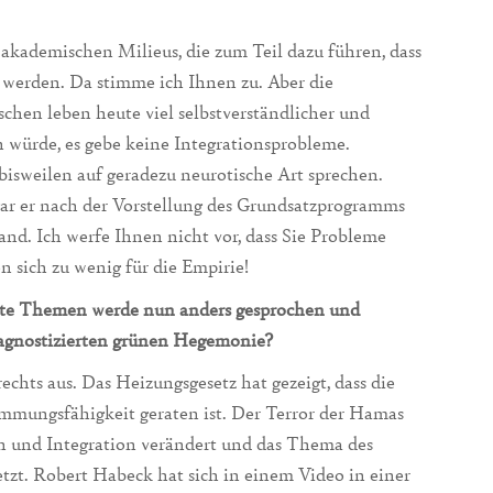
kademischen Milieus, die zum Teil dazu führen, dass
erden. Da stimme ich Ihnen zu. Aber die
nschen leben heute viel selbstverständlicher und
en würde, es gebe keine Integrationsprobleme.
 bisweilen auf geradezu neurotische Art sprechen.
gar er nach der Vorstellung des Grundsatzprogramms
and. Ich werfe Ihnen nicht vor, dass Sie Probleme
n sich zu wenig für die Empirie!
mte Themen werde nun anders gesprochen und
agnostizierten grünen Hegemonie?
echts aus. Das Heizungsgesetz hat gezeigt, dass die
immungsfähigkeit geraten ist. Der Terror der Hamas
n und Integration verändert und das Thema des
tzt. Robert Habeck hat sich in einem Video in einer