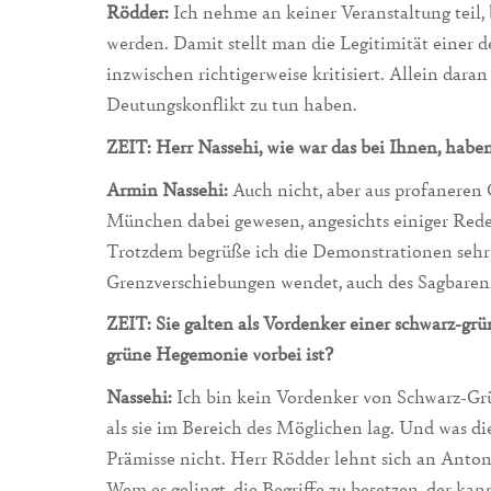
Rödder:
Ich nehme an keiner Veranstaltung teil, b
werden. Damit stellt man die Legitimität einer 
inzwischen richtigerweise kritisiert. Allein dara
Deutungskonflikt zu tun haben.
ZEIT: Herr Nassehi, wie war das bei Ihnen, habe
Armin Nassehi:
Auch nicht, aber aus profaneren 
München dabei gewesen, angesichts einiger Red
Trotzdem begrüße ich die Demonstrationen sehr. 
Grenzverschiebungen wendet, auch des Sagbaren
ZEIT: Sie galten als Vordenker einer schwarz-grü
grüne Hegemonie vorbei ist?
Nassehi:
Ich bin kein Vordenker von Schwarz-Grü
als sie im Bereich des Möglichen lag. Und was di
Prämisse nicht. Herr Rödder lehnt sich an Anton
Wem es gelingt, die Begriffe zu besetzen, der kan