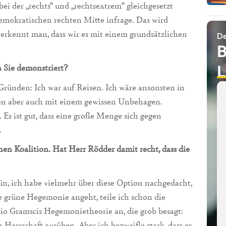
ei der „rechts“ und „rechtsextrem“ gleichgesetzt
demokratischen rechten Mitte infrage. Das wird
n erkennt man, dass wir es mit einem grundsätzlichen
De
B
L
n Sie demonstriert?
Gründen: Ich war auf Reisen. Ich wäre ansonsten in
en aber auch mit einem gewissen Unbehagen.
Es ist gut, dass eine große Menge sich gegen
.
nen Koalition. Hat Herr Rödder damit recht, dass die
n, ich habe vielmehr über diese Option nachgedacht,
e grüne Hegemonie angeht, teile ich schon die
io Gramscis Hegemonietheorie an, die grob besagt:
n Herrschaft ausüben. Aber ich bezweifle stark, dass es