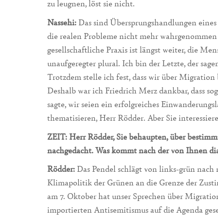
zu leugnen, löst sie nicht.
Nassehi:
Das sind Übersprungshandlungen eines a
die realen Probleme nicht mehr wahrgenommen w
gesellschaftliche Praxis ist längst weiter, die Me
unaufgeregter plural. Ich bin der Letzte, der sag
Trotzdem stelle ich fest, dass wir über Migration
Deshalb war ich Friedrich Merz dankbar, dass so
sagte, wir seien ein erfolgreiches Einwanderungsl
thematisieren, Herr Rödder. Aber Sie interessiere
ZEIT: Herr Rödder, Sie behaupten, über bestim
nachgedacht. Was kommt nach der von Ihnen di
Rödder:
Das Pendel schlägt von links-grün nach r
Klimapolitik der Grünen an die Grenze der Zust
am 7. Oktober hat unser Sprechen über Migratio
importierten Antisemitismus auf die Agenda gese