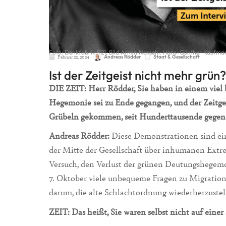
Foto: Denkfabrik R21, Bild Armin Nassehi: Hans-Günther Kaufma
Februar 22, 2024
Andreas Rödder
Staat & Gesellschaft
Ist der Zeitgeist nicht mehr grün?
DIE ZEIT: Herr Rödder, Sie haben in einem viel b
Hegemonie sei zu Ende gegangen, und der Zeitgeis
Grübeln gekommen, seit Hunderttausende gegen
Andreas Rödder:
Diese Demonstrationen sind ein
der Mitte der Gesellschaft über inhumanen Extrem
Versuch, den Verlust der grünen Deutungshege
7. Oktober viele unbequeme Fragen zu Migration
darum, die alte Schlachtordnung wiederherzustell
ZEIT: Das heißt, Sie waren selbst nicht auf eine