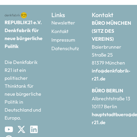
Links
Kontakt
REPUBLIK21 e.V.
Newsletter
BÜRO MÜNCHEN
Denkfabrik für
(SITZ DES
Kontakt
neue bürgerliche
VEREINS)
Impressum
Politik
Baierbrunner
Datenschutz
Straße 25
Die Denkfabrik
81379 München
R21 ist ein
info@denkfabrik-
politischer
r21.de
Thinktank für
BÜRO BERLIN
neue bürgerliche
Albrechtstraße 13
Politik in
10117 Berlin
Deutschland und
hauptstadtbuero@de
Europa.
r21.de