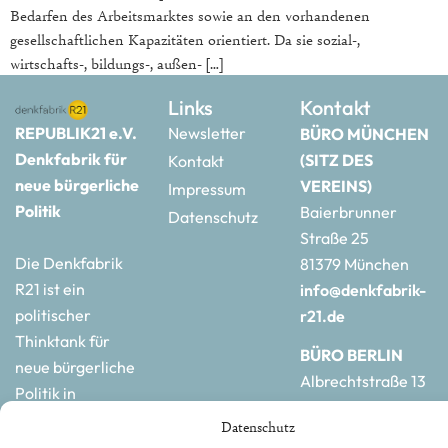
Bedarfen des Arbeitsmarktes sowie an den vorhandenen
gesellschaftlichen Kapazitäten orientiert. Da sie sozial-,
wirtschafts-, bildungs-, außen- […]
Links
Kontakt
REPUBLIK21 e.V.
Newsletter
BÜRO MÜNCHEN
Denkfabrik für
(SITZ DES
Kontakt
neue bürgerliche
VEREINS)
Impressum
Politik
Baierbrunner
Datenschutz
Straße 25
Die Denkfabrik
81379 München
R21 ist ein
info@denkfabrik-
politischer
r21.de
Thinktank für
BÜRO BERLIN
neue bürgerliche
Albrechtstraße 13
Politik in
10117 Berlin
Deutschland und
Datenschutz
hauptstadtbuero@de
Europa.