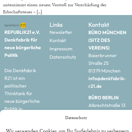
unternimmt einen neuen Vorstoß zur Verschärfung der
Erbschaftsteuer – […]
Links
Kontakt
REPUBLIK21 e.V.
Newsletter
BÜRO MÜNCHEN
Denkfabrik für
(SITZ DES
Kontakt
neue bürgerliche
VEREINS)
Impressum
Politik
Baierbrunner
Datenschutz
Straße 25
Die Denkfabrik
81379 München
R21 ist ein
info@denkfabrik-
politischer
r21.de
Thinktank für
BÜRO BERLIN
neue bürgerliche
Albrechtstraße 13
Politik in
10117 Berlin
Deutschland und
Datenschutz
hauptstadtbuero@de
Europa.
r21.de
Wir verwenden Cookies, um Ihr Surferlebnis zu verbessern,