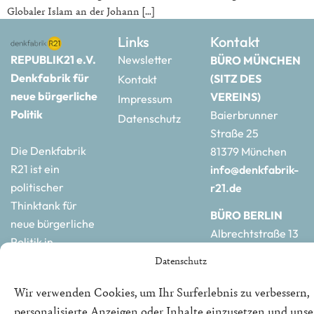
Globaler Islam an der Johann […]
Links
Kontakt
REPUBLIK21 e.V.
Newsletter
BÜRO MÜNCHEN
Denkfabrik für
(SITZ DES
Kontakt
neue bürgerliche
VEREINS)
Impressum
Politik
Baierbrunner
Datenschutz
Straße 25
Die Denkfabrik
81379 München
R21 ist ein
info@denkfabrik-
politischer
r21.de
Thinktank für
BÜRO BERLIN
neue bürgerliche
Albrechtstraße 13
Politik in
10117 Berlin
Deutschland und
Datenschutz
hauptstadtbuero@de
Europa.
r21.de
Wir verwenden Cookies, um Ihr Surferlebnis zu verbessern,
personalisierte Anzeigen oder Inhalte einzusetzen und uns