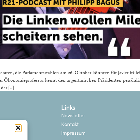
eraten, die Parlamentswahlen am 26. Oktober könnten für Javier Milei 
Der Ökonomieprofessor kennt den argentinischen Präsidenten persönlic
 der […]
Links
Newsletter
Kontakt
Impressum