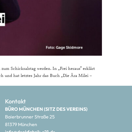
zum Schicksalstag werden. In „Frei heraus“ erklärt
h und hat letztes Jahr das Buch „Die Ära Milei –
Kontakt
BÜRO MÜNCHEN (SITZ DES VEREINS)
Baierbrunner Straße 25
81379 München