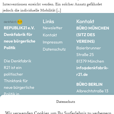
Interventionen erreicht werden. Ein solcher Ansatz gefährdet
jedoch die individuelle Mobilität […]
Links
Kontakt
REPUBLIK21 e.V.
Newsletter
BÜRO MÜNCHEN
Denkfabrik für
(SITZ DES
Kontakt
neue bürgerliche
VEREINS)
Impressum
Politik
Baierbrunner
Datenschutz
Straße 25
Die Denkfabrik
81379 München
R21 ist ein
info@denkfabrik-
politischer
r21.de
Thinktank für
BÜRO BERLIN
neue bürgerliche
Albrechtstraße 13
Politik in
10117 Berlin
Deutschland und
Datenschutz
hauptstadtbuero@de
Europa.
r21.de
Wir verwenden Cookies, um Ihr Surferlebnis zu verbessern,