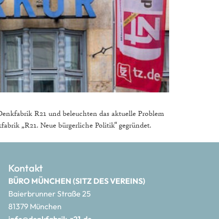
Denkfabrik R21 und beleuchten das aktuelle Problem
abrik „R21. Neue bürgerliche Politik“ gegründet.
Kontakt
BÜRO MÜNCHEN (SITZ DES VEREINS)
Baierbrunner Straße 25
81379 München