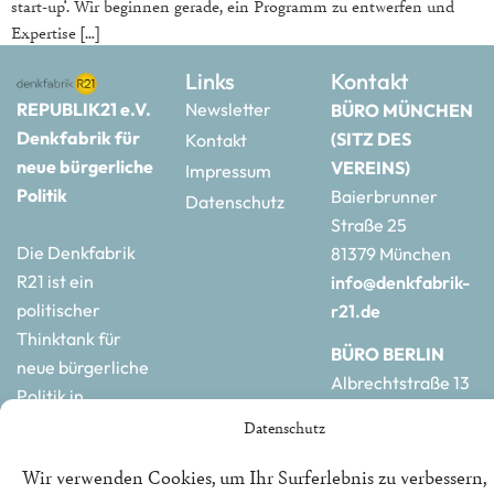
start-up‘. Wir beginnen gerade, ein Programm zu entwerfen und
Expertise […]
Links
Kontakt
REPUBLIK21 e.V.
Newsletter
BÜRO MÜNCHEN
Denkfabrik für
(SITZ DES
Kontakt
neue bürgerliche
VEREINS)
Impressum
Politik
Baierbrunner
Datenschutz
Straße 25
Die Denkfabrik
81379 München
R21 ist ein
info@denkfabrik-
politischer
r21.de
Thinktank für
BÜRO BERLIN
neue bürgerliche
Albrechtstraße 13
Politik in
10117 Berlin
Deutschland und
Datenschutz
hauptstadtbuero@de
Europa.
r21.de
Wir verwenden Cookies, um Ihr Surferlebnis zu verbessern,