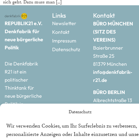
sich geht. Dazu muss man […]
Links
Kontakt
REPUBLIK21 e.V.
Newsletter
BÜRO MÜNCHEN
Denkfabrik für
(SITZ DES
Kontakt
neue bürgerliche
VEREINS)
Impressum
Politik
Baierbrunner
Datenschutz
Straße 25
Die Denkfabrik
81379 München
R21 ist ein
info@denkfabrik-
politischer
r21.de
Thinktank für
BÜRO BERLIN
neue bürgerliche
Albrechtstraße 13
Politik in
10117 Berlin
Datenschutz
Deutschland und
hauptstadtbuero@de
Europa.
r21.de
Wir verwenden Cookies, um Ihr Surferlebnis zu verbessern,
personalisierte Anzeigen oder Inhalte einzusetzen und uns