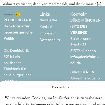
Walmart gestrichen, dann von MacDonalds, und die Chronicle […]
Links
Kontakt
REPUBLIK21 e.V.
Newsletter
BÜRO MÜNCHEN
Denkfabrik für
(SITZ DES
Kontakt
neue bürgerliche
VEREINS)
Impressum
Politik
Baierbrunner
Datenschutz
Straße 25
Die Denkfabrik
81379 München
R21 ist ein
info@denkfabrik-
politischer
r21.de
Thinktank für
BÜRO BERLIN
neue bürgerliche
Albrechtstraße 13
Politik in
10117 Berlin
Deutschland und
Datenschutz
hauptstadtbuero@de
Europa.
r21.de
Wir verwenden Cookies, um Ihr Surferlebnis zu verbessern,
personalisierte Anzeigen oder Inhalte einzusetzen und uns