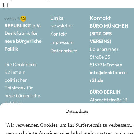
[…]
Links
Kontakt
REPUBLIK21 e.V.
Newsletter
BÜRO MÜNCHEN
Denkfabrik für
(SITZ DES
Kontakt
neue bürgerliche
VEREINS)
Impressum
Politik
Baierbrunner
Datenschutz
Straße 25
Die Denkfabrik
81379 München
R21 ist ein
info@denkfabrik-
politischer
r21.de
Thinktank für
BÜRO BERLIN
neue bürgerliche
Albrechtstraße 13
Politik in
10117 Berlin
Deutschland und
Datenschutz
hauptstadtbuero@de
Europa.
r21.de
Wir verwenden Cookies, um Ihr Surferlebnis zu verbessern,
personalisierte Anzeigen oder Inhalte einzusetzen und uns