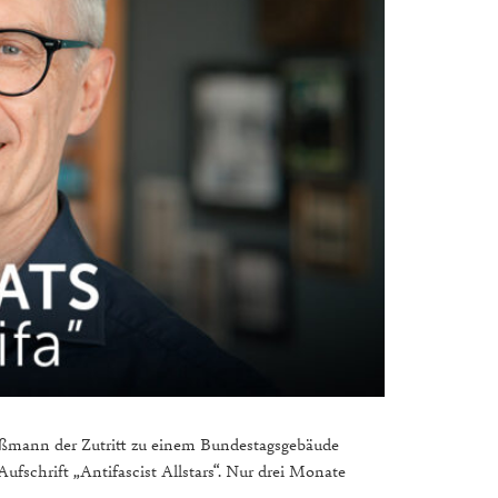
oßmann der Zutritt zu einem Bundestagsgebäude
ufschrift „Antifascist Allstars“. Nur drei Monate