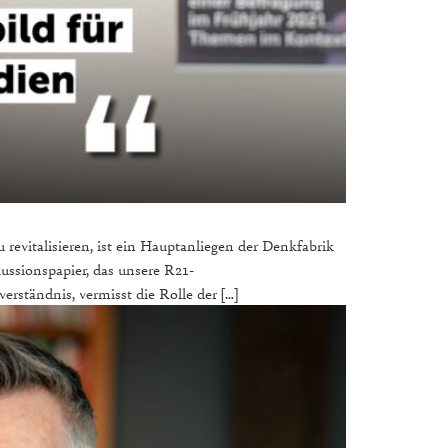
 revitalisieren, ist ein Hauptanliegen der Denkfabrik
ussionspapier, das unsere R21-
rständnis, vermisst die Rolle der […]