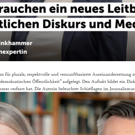
m für plurale, respektvolle und vernunftbasierte Auseinandersetzung zu
demokratischen Öffentlichkeit“ aufgelegt. Den Auftakt bildet ein Disk
r verfasst hat. Die Autorin beleuchtet Schieflagen im Journalismusve