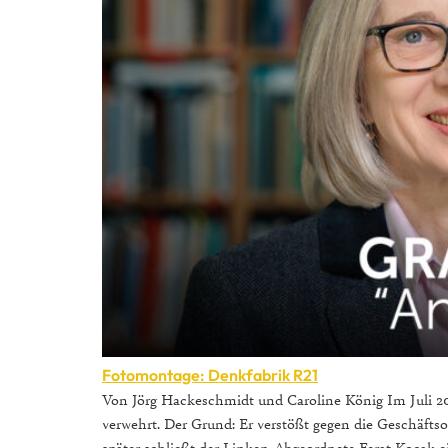
Fotomontage: Denkfabrik R21
Von Jörg Hackeschmidt und Caroline König Im Juli 2
verwehrt. Der Grund: Er verstößt gegen die Geschäftso
später schließt der Linken-Abgeordnete Ferat Koçak 