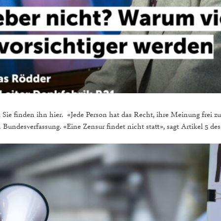
. Sie finden ihn hier. «Jede Person hat das Recht, ihre Meinung frei z
en Bundesverfassung. «Eine Zensur findet nicht statt», sagt Artikel 5 d