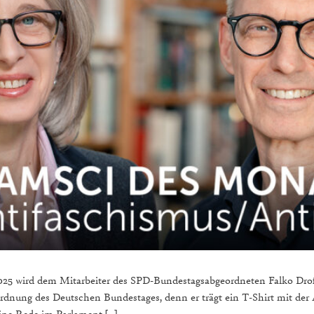
025 wird dem Mitarbeiter des SPD-Bundestagsabgeordneten Falko Dr
rdnung des Deutschen Bundestages, denn er trägt ein T-Shirt mit der A
eine Rede im Parlament […]