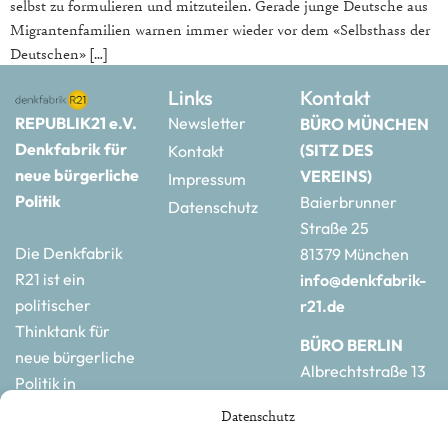
selbst zu formulieren und mitzuteilen. Gerade junge Deutsche aus
Migrantenfamilien warnen immer wieder vor dem «Selbsthass der
Deutschen» […]
Links
Kontakt
REPUBLIK21 e.V.
Newsletter
BÜRO MÜNCHEN
Denkfabrik für
(SITZ DES
Kontakt
neue bürgerliche
VEREINS)
Impressum
Politik
Baierbrunner
Datenschutz
Straße 25
Die Denkfabrik
81379 München
R21 ist ein
info@denkfabrik-
politischer
r21.de
Thinktank für
BÜRO BERLIN
neue bürgerliche
Albrechtstraße 13
Politik in
10117 Berlin
Deutschland und
Datenschutz
hauptstadtbuero@de
Europa.