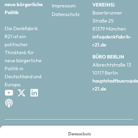
neue bürgerliche
VEREINS)
Impressum
Politik
Baierbrunner
Datenschutz
Straße 25
Die Denkfabrik
81379 München
R21 ist ein
info@denkfabrik-
politischer
r21.de
Thinktank für
BÜRO BERLIN
neue bürgerliche
Albrechtstraße 13
Politik in
10117 Berlin
Deutschland und
hauptstadtbuero@de
Europa.
r21.de
©2025 | REPUBLIK21 e.V. | Denkfabrik für neue bürgerliche
Datenschutz