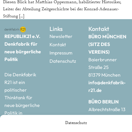
Diesen Blick hat Matthias Oppermann, habilitierter Historiker,
Leiter der Abteilung Zeitgeschichte bei der Konrad-Adenauer-
Stiftung […]
Links
Kontakt
REPUBLIK21 e.V.
Newsletter
BÜRO MÜNCHEN
Denkfabrik für
(SITZ DES
Kontakt
neue bürgerliche
VEREINS)
Impressum
Politik
Baierbrunner
Datenschutz
Straße 25
Die Denkfabrik
81379 München
R21 ist ein
info@denkfabrik-
politischer
r21.de
Thinktank für
BÜRO BERLIN
neue bürgerliche
Albrechtstraße 13
Politik in
10117 Berlin
Deutschland und
Datenschutz
hauptstadtbuero@de
Europa.