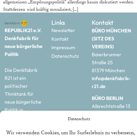
allgemeinen „Empörungspolitik“ allerdings kaum diskutiert werden.
Stattdessen wird kräftig moralisiert, […]
Links
Kontakt
REPUBLIK21 e.V.
Newsletter
BÜRO MÜNCHEN
Denkfabrik für
(SITZ DES
Kontakt
neue bürgerliche
VEREINS)
Impressum
Politik
Baierbrunner
Datenschutz
Straße 25
Die Denkfabrik
81379 München
R21 ist ein
info@denkfabrik-
politischer
r21.de
Thinktank für
BÜRO BERLIN
neue bürgerliche
Albrechtstraße 13
Politik in
10117 Berlin
Deutschland und
Datenschutz
hauptstadtbuero@de
Europa.
r21.de
Wir verwenden Cookies, um Ihr Surferlebnis zu verbessern,