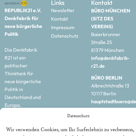
Links
Kontakt
REPUBLIK21 e.V.
Newsletter
BÜRO MÜNCHEN
Denkfabrik für
(SITZ DES
Kontakt
neue bürgerliche
VEREINS)
Impressum
Politik
Baierbrunner
Datenschutz
Straße 25
Die Denkfabrik
81379 München
R21 ist ein
info@denkfabrik-
politischer
r21.de
Thinktank für
BÜRO BERLIN
neue bürgerliche
Albrechtstraße 13
Politik in
10117 Berlin
Deutschland und
hauptstadtbuero@de
Europa.
r21.de
Datenschutz
Wir verwenden Cookies, um Ihr Surferlebnis zu verbessern,