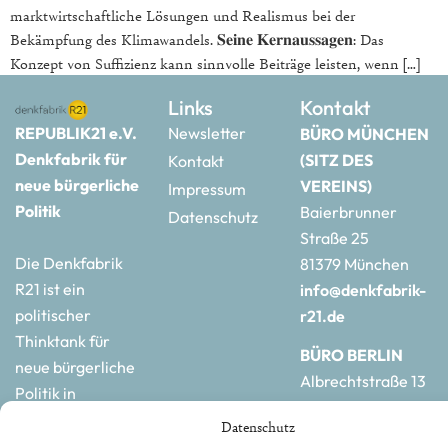
marktwirtschaftliche Lösungen und Realismus bei der
Bekämpfung des Klimawandels. 𝐒𝐞𝐢𝐧𝐞 𝐊𝐞𝐫𝐧𝐚𝐮𝐬𝐬𝐚𝐠𝐞𝐧: Das
Konzept von Suffizienz kann sinnvolle Beiträge leisten, wenn […]
Links
Kontakt
REPUBLIK21 e.V.
Newsletter
BÜRO MÜNCHEN
Denkfabrik für
(SITZ DES
Kontakt
neue bürgerliche
VEREINS)
Impressum
Politik
Baierbrunner
Datenschutz
Straße 25
Die Denkfabrik
81379 München
R21 ist ein
info@denkfabrik-
politischer
r21.de
Thinktank für
BÜRO BERLIN
neue bürgerliche
Albrechtstraße 13
Politik in
10117 Berlin
Deutschland und
Datenschutz
hauptstadtbuero@de
Europa.