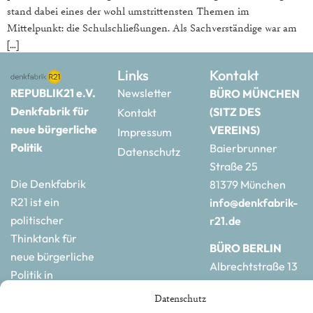
stand dabei eines der wohl umstrittensten Themen im
Mittelpunkt: die Schulschließungen. Als Sachverständige war am
[…]
Links
Kontakt
REPUBLIK21 e.V.
Newsletter
BÜRO MÜNCHEN
Denkfabrik für
(SITZ DES
Kontakt
neue bürgerliche
VEREINS)
Impressum
Politik
Baierbrunner
Datenschutz
Straße 25
Die Denkfabrik
81379 München
R21 ist ein
info@denkfabrik-
politischer
r21.de
Thinktank für
BÜRO BERLIN
neue bürgerliche
Albrechtstraße 13
Politik in
10117 Berlin
Deutschland und
Datenschutz
hauptstadtbuero@de
Europa.