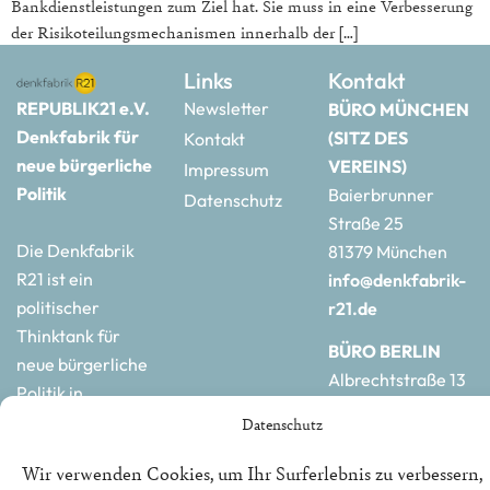
Bankdienstleistungen zum Ziel hat. Sie muss in eine Verbesserung
der Risikoteilungsmechanismen innerhalb der […]
Links
Kontakt
REPUBLIK21 e.V.
Newsletter
BÜRO MÜNCHEN
Denkfabrik für
(SITZ DES
Kontakt
neue bürgerliche
VEREINS)
Impressum
Politik
Baierbrunner
Datenschutz
Straße 25
Die Denkfabrik
81379 München
R21 ist ein
info@denkfabrik-
politischer
r21.de
Thinktank für
BÜRO BERLIN
neue bürgerliche
Albrechtstraße 13
Politik in
10117 Berlin
Deutschland und
Datenschutz
hauptstadtbuero@de
Europa.
r21.de
Wir verwenden Cookies, um Ihr Surferlebnis zu verbessern,