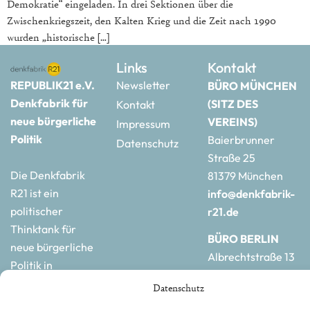
Demokratie“ eingeladen. In drei Sektionen über die
Zwischenkriegszeit, den Kalten Krieg und die Zeit nach 1990
wurden „historische […]
Links
Kontakt
REPUBLIK21 e.V.
Newsletter
BÜRO MÜNCHEN
Denkfabrik für
(SITZ DES
Kontakt
neue bürgerliche
VEREINS)
Impressum
Politik
Baierbrunner
Datenschutz
Straße 25
Die Denkfabrik
81379 München
R21 ist ein
info@denkfabrik-
politischer
r21.de
Thinktank für
BÜRO BERLIN
neue bürgerliche
Albrechtstraße 13
Politik in
10117 Berlin
Deutschland und
Datenschutz
hauptstadtbuero@de
Europa.