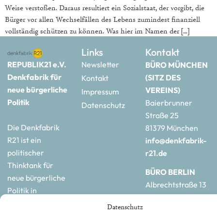
Weise verstoßen. Daraus resultiert ein Sozialstaat, der vorgibt, die
Bürger vor allen Wechselfällen des Lebens zumindest finanziell
vollständig schützen zu können. Was hier im Namen der […]
Links
Kontakt
REPUBLIK21 e.V.
Newsletter
BÜRO MÜNCHEN
Denkfabrik für
(SITZ DES
Kontakt
neue bürgerliche
VEREINS)
Impressum
Politik
Baierbrunner
Datenschutz
Straße 25
Die Denkfabrik
81379 München
R21 ist ein
info@denkfabrik-
politischer
r21.de
Thinktank für
BÜRO BERLIN
neue bürgerliche
Albrechtstraße 13
Politik in
10117 Berlin
Deutschland und
Datenschutz
hauptstadtbuero@de
Europa.