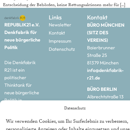
Entscheidung der Behörden, keine Rettungsaktionen mehr für […]
Links
Kontakt
REPUBLIK21 e.V.
Newsletter
BÜRO MÜNCHEN
Denkfabrik für
(SITZ DES
Kontakt
neue bürgerliche
VEREINS)
Impressum
Politik
Baierbrunner
Datenschutz
Straße 25
Die Denkfabrik
81379 München
R21 ist ein
info@denkfabrik-
politischer
r21.de
Thinktank für
BÜRO BERLIN
neue bürgerliche
Albrechtstraße 13
Politik in
10117 Berlin
Deutschland und
Datenschutz
hauptstadtbuero@de
Europa.
r21.de
Wir verwenden Cookies, um Ihr Surferlebnis zu verbessern,
personalisierte Anzeigen oder Inhalte einzusetzen und uns