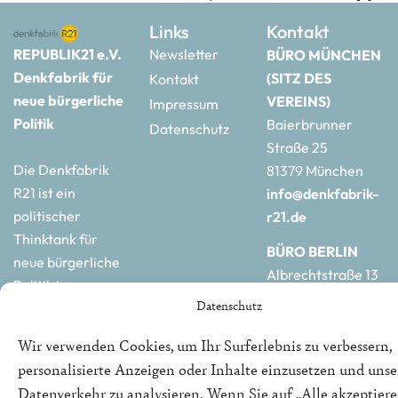
Links
Kontakt
REPUBLIK21 e.V.
Newsletter
BÜRO MÜNCHEN
Denkfabrik für
(SITZ DES
Kontakt
neue bürgerliche
VEREINS)
Impressum
Politik
Baierbrunner
Datenschutz
Straße 25
Die Denkfabrik
81379 München
R21 ist ein
info@denkfabrik-
politischer
r21.de
Thinktank für
BÜRO BERLIN
neue bürgerliche
Albrechtstraße 13
Politik in
10117 Berlin
Datenschutz
Deutschland und
hauptstadtbuero@de
Europa.
r21.de
Wir verwenden Cookies, um Ihr Surferlebnis zu verbessern,
personalisierte Anzeigen oder Inhalte einzusetzen und uns
Datenverkehr zu analysieren. Wenn Sie auf „Alle akzeptiere