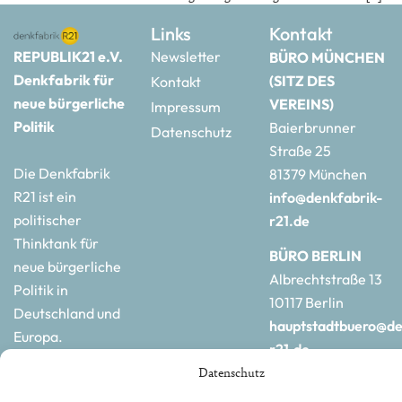
Links
Kontakt
REPUBLIK21 e.V.
Newsletter
BÜRO MÜNCHEN
Denkfabrik für
(SITZ DES
Kontakt
neue bürgerliche
VEREINS)
Impressum
Politik
Baierbrunner
Datenschutz
Straße 25
Die Denkfabrik
81379 München
R21 ist ein
info@denkfabrik-
politischer
r21.de
Thinktank für
BÜRO BERLIN
neue bürgerliche
Albrechtstraße 13
Politik in
10117 Berlin
Deutschland und
hauptstadtbuero@de
Europa.
r21.de
Datenschutz