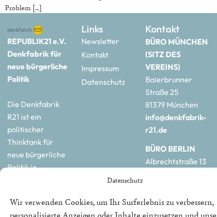
Problem […]
Links
Kontakt
REPUBLIK21 e.V.
Newsletter
BÜRO MÜNCHEN
Denkfabrik für
(SITZ DES
Kontakt
neue bürgerliche
VEREINS)
Impressum
Politik
Baierbrunner
Datenschutz
Straße 25
Die Denkfabrik
81379 München
R21 ist ein
info@denkfabrik-
politischer
r21.de
Thinktank für
BÜRO BERLIN
neue bürgerliche
Albrechtstraße 13
Politik in
10117 Berlin
Deutschland und
Datenschutz
hauptstadtbuero@de
Europa.
r21.de
Wir verwenden Cookies, um Ihr Surferlebnis zu verbessern,
personalisierte Anzeigen oder Inhalte einzusetzen und uns