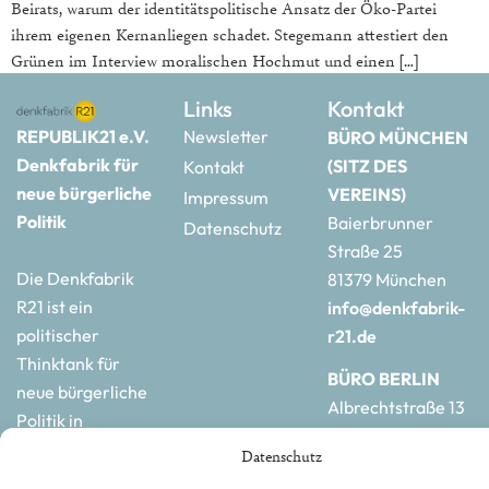
Beirats, warum der identitätspolitische Ansatz der Öko-Partei
ihrem eigenen Kernanliegen schadet. Stegemann attestiert den
Grünen im Interview moralischen Hochmut und einen […]
Links
Kontakt
REPUBLIK21 e.V.
Newsletter
BÜRO MÜNCHEN
Denkfabrik für
(SITZ DES
Kontakt
neue bürgerliche
VEREINS)
Impressum
Politik
Baierbrunner
Datenschutz
Straße 25
Die Denkfabrik
81379 München
R21 ist ein
info@denkfabrik-
politischer
r21.de
Thinktank für
BÜRO BERLIN
neue bürgerliche
Albrechtstraße 13
Politik in
10117 Berlin
Deutschland und
Datenschutz
hauptstadtbuero@de
Europa.