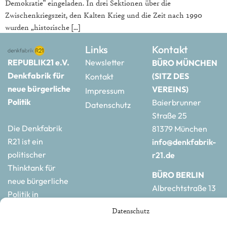
Demokratie“ eingeladen. In drei Sektionen über die
Zwischenkriegszeit, den Kalten Krieg und die Zeit nach 1990
wurden „historische […]
Links
Kontakt
REPUBLIK21 e.V.
Newsletter
BÜRO MÜNCHEN
Denkfabrik für
(SITZ DES
Kontakt
neue bürgerliche
VEREINS)
Impressum
Politik
Baierbrunner
Datenschutz
Straße 25
Die Denkfabrik
81379 München
R21 ist ein
info@denkfabrik-
politischer
r21.de
Thinktank für
BÜRO BERLIN
neue bürgerliche
Albrechtstraße 13
Politik in
10117 Berlin
Deutschland und
Datenschutz
hauptstadtbuero@de
Europa.