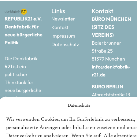
Links
Kontakt
REPUBLIK21 e.V.
Newsletter
BÜRO MÜNCHEN
Denkfabrik für
(SITZ DES
Kontakt
neue bürgerliche
VEREINS)
Impressum
Politik
Baierbrunner
Datenschutz
Straße 25
Die Denkfabrik
81379 München
R21 ist ein
info@denkfabrik-
politischer
r21.de
Thinktank für
BÜRO BERLIN
neue bürgerliche
Albrechtstraße 13
Politik in
10117 Berlin
Datenschutz
Deutschland und
hauptstadtbuero@de
Europa.
r21.de
Wir verwenden Cookies, um Ihr Surferlebnis zu verbessern,
personalisierte Anzeigen oder Inhalte einzusetzen und uns
Datenverkehr zu analysieren. Wenn Sie auf „Alle akzeptiere