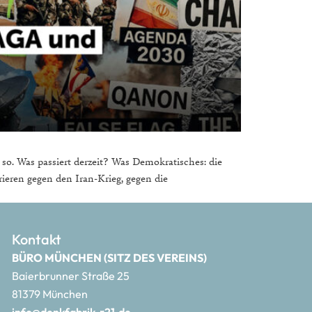
 so. Was passiert derzeit? Was Demokratisches: die
ren gegen den Iran-Krieg, gegen die
Kontakt
BÜRO MÜNCHEN (SITZ DES VEREINS)
Baierbrunner Straße 25
81379 München