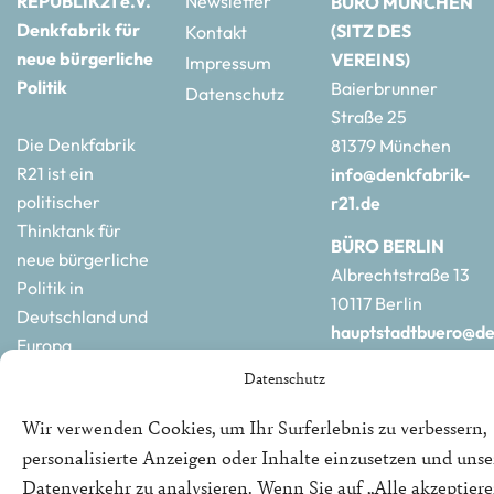
REPUBLIK21 e.V.
Newsletter
BÜRO MÜNCHEN
Denkfabrik für
(SITZ DES
Kontakt
neue bürgerliche
VEREINS)
Impressum
Politik
Baierbrunner
Datenschutz
Straße 25
Die Denkfabrik
81379 München
R21 ist ein
info@denkfabrik-
politischer
r21.de
Thinktank für
BÜRO BERLIN
neue bürgerliche
Albrechtstraße 13
Politik in
10117 Berlin
Deutschland und
hauptstadtbuero@de
Europa.
r21.de
Datenschutz
Wir verwenden Cookies, um Ihr Surferlebnis zu verbessern,
personalisierte Anzeigen oder Inhalte einzusetzen und uns
Datenverkehr zu analysieren. Wenn Sie auf „Alle akzeptiere