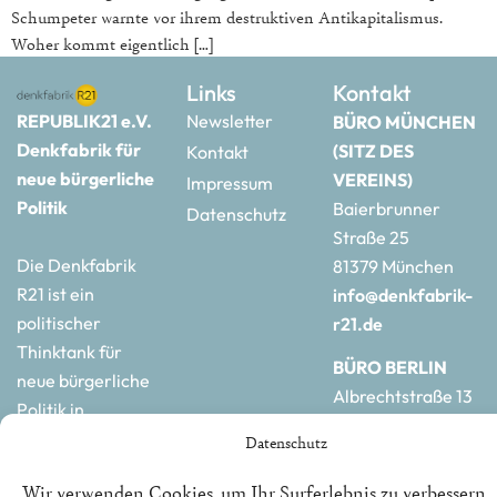
Schumpeter warnte vor ihrem destruktiven Antikapitalismus.
Woher kommt eigentlich […]
Links
Kontakt
REPUBLIK21 e.V.
Newsletter
BÜRO MÜNCHEN
Denkfabrik für
(SITZ DES
Kontakt
neue bürgerliche
VEREINS)
Impressum
Politik
Baierbrunner
Datenschutz
Straße 25
Die Denkfabrik
81379 München
R21 ist ein
info@denkfabrik-
politischer
r21.de
Thinktank für
BÜRO BERLIN
neue bürgerliche
Albrechtstraße 13
Politik in
10117 Berlin
Deutschland und
Datenschutz
hauptstadtbuero@de
Europa.
r21.de
Wir verwenden Cookies, um Ihr Surferlebnis zu verbessern,