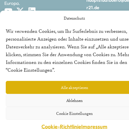
Europa.
r21.de
Datenschutz
Wir verwenden Cookies, um Ihr Surferlebnis zu verbessern,
personalisierte Anzeigen oder Inhalte einzusetzen und uns
Datenverkehr zu analysieren. Wenn Sie auf „Alle akzeptiere
©2025 | REPUBLIK21 e.V. | Denkfabrik für neue bürgerliche
klicken, stimmen Sie der Anwendung von Cookies zu. Meh
Politik
Informationen zu den einzelnen Cookies finden Sie in den
“Cookie Einstellungen”.
Alle akzeptieren
Ablehnen
Cookie Einstellungen
Cookie-Richtlinie
Impressum