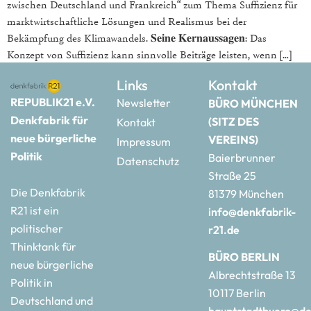
zwischen Deutschland und Frankreich“ zum Thema Suffizienz für
marktwirtschaftliche Lösungen und Realismus bei der
Bekämpfung des Klimawandels. 𝐒𝐞𝐢𝐧𝐞 𝐊𝐞𝐫𝐧𝐚𝐮𝐬𝐬𝐚𝐠𝐞𝐧: Das
Konzept von Suffizienz kann sinnvolle Beiträge leisten, wenn […]
Links
Kontakt
REPUBLIK21 e.V.
Newsletter
BÜRO MÜNCHEN
Denkfabrik für
(SITZ DES
Kontakt
neue bürgerliche
VEREINS)
Impressum
Politik
Baierbrunner
Datenschutz
Straße 25
Die Denkfabrik
81379 München
R21 ist ein
info@denkfabrik-
politischer
r21.de
Thinktank für
BÜRO BERLIN
neue bürgerliche
Albrechtstraße 13
Politik in
10117 Berlin
Deutschland und
hauptstadtbuero@de