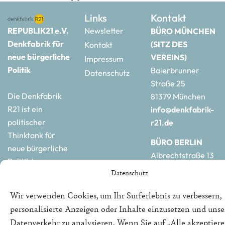
Links
Kontakt
REPUBLIK21 e.V.
Newsletter
BÜRO MÜNCHEN
Denkfabrik für
(SITZ DES
Kontakt
neue bürgerliche
VEREINS)
Impressum
Politik
Baierbrunner
Datenschutz
Straße 25
Die Denkfabrik
81379 München
R21 ist ein
info@denkfabrik-
politischer
r21.de
Thinktank für
BÜRO BERLIN
neue bürgerliche
Albrechtstraße 13
Politik in
10117 Berlin
Datenschutz
Deutschland und
hauptstadtbuero@de
Europa.
r21.de
Wir verwenden Cookies, um Ihr Surferlebnis zu verbessern,
personalisierte Anzeigen oder Inhalte einzusetzen und uns
Datenverkehr zu analysieren. Wenn Sie auf „Alle akzeptiere