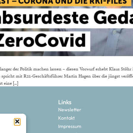
ger der Politik machen lassen – diesen Vorwurf erhebt Klaus Stöhr in
e spricht mit R21-Geschäftsführer Martin Hagen über die jüngst veröf
t eine […]
Links
Newsletter
Kontakt
Impressum