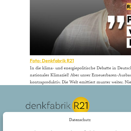
Foto: Denkfabrik R21
In die klima- und energiepolitische Debatte in Deuts
nationales Klimaziel! Aber unser Erneuerbaren-Ausbau-Zi
kontraproduktiv. Die Welt emittiert munter weiter. N
REPUBLIK21 e.V.
Datenschutz
Denkfabrik für neue bürgerliche Politik