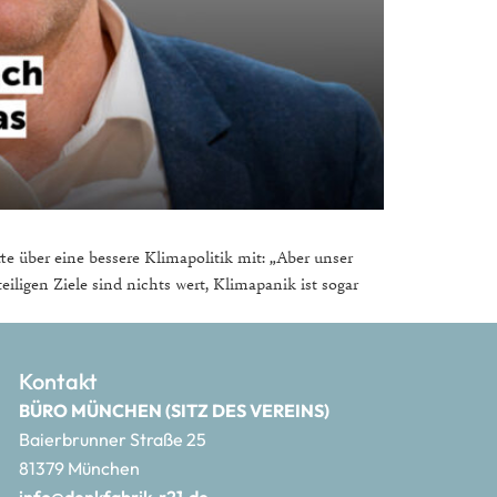
e über eine bessere Klimapolitik mit: „Aber unser
eiligen Ziele sind nichts wert, Klimapanik ist sogar
Kontakt
BÜRO MÜNCHEN (SITZ DES VEREINS)
Baierbrunner Straße 25
81379 München