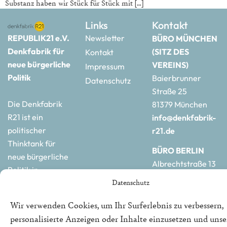
Substanz haben wir Stück für Stück mit […]
Links
Kontakt
REPUBLIK21 e.V.
Newsletter
BÜRO MÜNCHEN
Denkfabrik für
(SITZ DES
Kontakt
neue bürgerliche
VEREINS)
Impressum
Politik
Baierbrunner
Datenschutz
Straße 25
Die Denkfabrik
81379 München
R21 ist ein
info@denkfabrik-
politischer
r21.de
Thinktank für
BÜRO BERLIN
neue bürgerliche
Albrechtstraße 13
Politik in
10117 Berlin
Datenschutz
Deutschland und
hauptstadtbuero@de
Europa.
r21.de
Wir verwenden Cookies, um Ihr Surferlebnis zu verbessern,
personalisierte Anzeigen oder Inhalte einzusetzen und uns