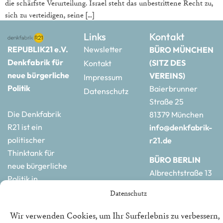
die schärfste Verurteilung. Israel steht das unbestrittene Recht zu,
sich zu verteidigen, seine […]
Links
Kontakt
REPUBLIK21 e.V.
Newsletter
BÜRO MÜNCHEN
Denkfabrik für
(SITZ DES
Kontakt
neue bürgerliche
VEREINS)
Impressum
Politik
Baierbrunner
Datenschutz
Straße 25
Die Denkfabrik
81379 München
R21 ist ein
info@denkfabrik-
politischer
r21.de
Thinktank für
BÜRO BERLIN
neue bürgerliche
Albrechtstraße 13
Politik in
10117 Berlin
Deutschland und
Datenschutz
hauptstadtbuero@de
Europa.
r21.de
Wir verwenden Cookies, um Ihr Surferlebnis zu verbessern,