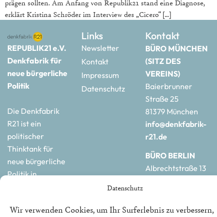
prägen sollten. Am Anfang von Republik21 stand eine Diagnose,
erklärt Kristina Schröder im Interview des „Cicero“ […]
Links
Kontakt
REPUBLIK21 e.V.
Newsletter
BÜRO MÜNCHEN
Denkfabrik für
(SITZ DES
Kontakt
neue bürgerliche
VEREINS)
Impressum
Politik
Baierbrunner
Datenschutz
Straße 25
Die Denkfabrik
81379 München
R21 ist ein
info@denkfabrik-
politischer
r21.de
Thinktank für
BÜRO BERLIN
neue bürgerliche
Albrechtstraße 13
Politik in
10117 Berlin
Deutschland und
Datenschutz
hauptstadtbuero@de
Europa.
r21.de
Wir verwenden Cookies, um Ihr Surferlebnis zu verbessern,