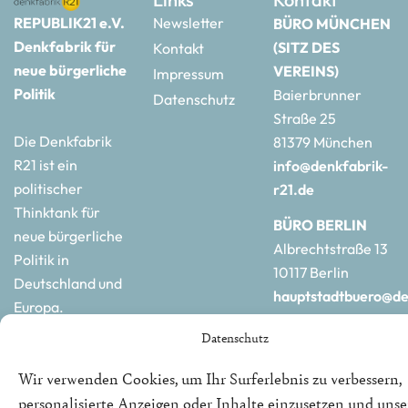
REPUBLIK21 e.V.
Newsletter
BÜRO MÜNCHEN
Denkfabrik für
(SITZ DES
Kontakt
neue bürgerliche
VEREINS)
Impressum
Politik
Baierbrunner
Datenschutz
Straße 25
Die Denkfabrik
81379 München
R21 ist ein
info@denkfabrik-
politischer
r21.de
Thinktank für
BÜRO BERLIN
neue bürgerliche
Albrechtstraße 13
Politik in
10117 Berlin
Deutschland und
hauptstadtbuero@de
Europa.
r21.de
Datenschutz
Wir verwenden Cookies, um Ihr Surferlebnis zu verbessern,
personalisierte Anzeigen oder Inhalte einzusetzen und uns